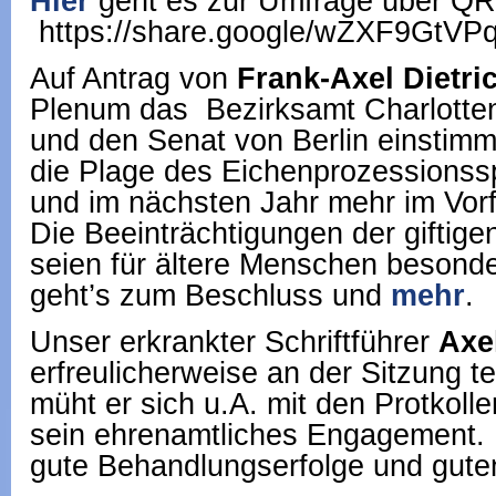
Hier
geht es zur Umfrage über QR
https://share.google/wZXF9Gt
Auf Antrag von
Frank-Axel Dietri
Plenum das Bezirksamt Charlotte
und den Senat von Berlin einstim
die Plage des Eichenprozessionss
und im nächsten Jahr mehr im Vor
Die Beeinträchtigungen der giftig
seien für ältere Menschen besonde
geht’s zum Beschluss und
mehr
.
Unser erkrankter Schriftführer
Axe
erfreulicherweise an der Sitzung t
müht er sich u.A. mit den Protkoll
sein ehrenamtliches Engagement.
gute Behandlungserfolge und guten