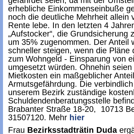
gefährdet seien, da mit der Umstel
erhebliche Einkommenseinbuße ge
noch die deutliche Mehrheit allein
Rente lebe. In den letzten 4 Jahre
„Aufstocker“, die Grundsicherung z
um 35% zugenommen. Der Anteil w
schneller steigen, wenn die Pläne
zum Wohngeld - Einsparung von ein
umgesetzt würden. Ohnehin seien i
Mietkosten ein maßgeblicher Anteil
Armutsgefährdung. Die verbindlic
unserem Bezirk zuständige kosten
Schuldendenberatungsstelle befinde
Brabanter Straße 18-20, 10713 Ber
31507120. Mehr
hier
Frau
Bezirksstadträtin Duda
ergä